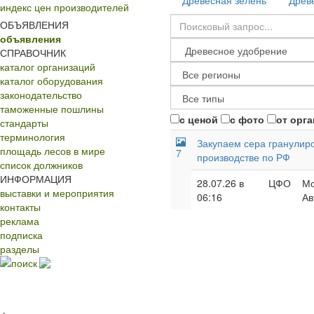
Древесная зелень
Древ
индекс цен производителей
ОБЪЯВЛЕНИЯ
объявления
СПРАВОЧНИК
каталог организаций
каталог оборудования
законодательство
таможенные пошлины
с ценой
с фото
от орг
стандарты
терминология
Закупаем сера гранулир
площадь лесов в мире
7
производстве по РФ
список должников
ИНФОРМАЦИЯ
28.07.26 в
ЦФО
Мо
выставки и мероприятия
06:16
Ав
контакты
реклама
подписка
разделы
поиск