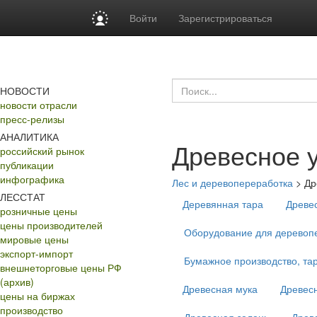
Войти
Зарегистрироваться
НОВОСТИ
новости отрасли
пресс-релизы
АНАЛИТИКА
Древесное 
российский рынок
публикации
инфографика
Лес и деревопереработка
>
Др
ЛЕССТАТ
Деревянная тара
Древе
розничные цены
цены производителей
Оборудование для деревопе
мировые цены
экспорт-импорт
Бумажное производство, тар
внешнеторговые цены РФ
(архив)
Древесная мука
Древес
цены на биржах
производство