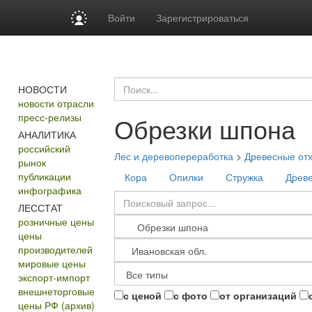
Войти
Зарегистрироваться
НОВОСТИ
новости отрасли
пресс-релизы
Обрезки шпона
АНАЛИТИКА
российский
Лес и деревопереработка
>
Древесные от
рынок
публикации
Кора
Опилки
Стружка
Древе
инфографика
ЛЕССТАТ
розничные цены
цены
производителей
мировые цены
экспорт-импорт
внешнеторговые
с ценой
с фото
от организаций
цены РФ (архив)