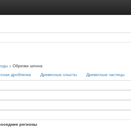
ходы
>
Обрезки шпона
сная дробленка
Древесные хлысты
Древесные частицы
соседние регионы