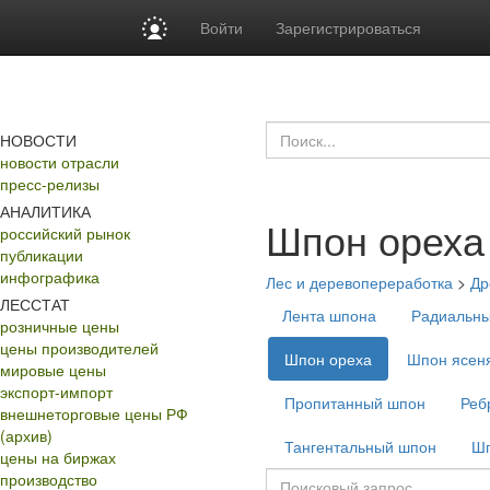
Войти
Зарегистрироваться
НОВОСТИ
новости отрасли
пресс-релизы
АНАЛИТИКА
Шпон ореха
российский рынок
публикации
инфографика
Лес и деревопереработка
>
Др
ЛЕССТАТ
Лента шпона
Радиальн
розничные цены
цены производителей
Шпон ореха
Шпон ясен
мировые цены
экспорт-импорт
Пропитанный шпон
Реб
внешнеторговые цены РФ
(архив)
Тангентальный шпон
Шп
цены на биржах
производство