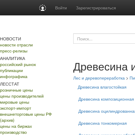
Войти
Зарегистрироваться
НОВОСТИ
новости отрасли
пресс-релизы
АНАЛИТИКА
Древесина 
российский рынок
публикации
инфографика
Лес и деревопереработка
>
Пи
ЛЕССТАТ
Древесина влагостойкая
розничные цены
цены производителей
Древесина композиционная
мировые цены
экспорт-импорт
Древесина оцилиндрованна
внешнеторговые цены РФ
(архив)
Древесина тонкомерная
цены на биржах
производство