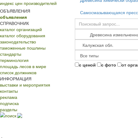
Древесина химически обра
индекс цен производителей
ОБЪЯВЛЕНИЯ
Самосмазывающаяся пресс
объявления
СПРАВОЧНИК
каталог организаций
каталог оборудования
законодательство
таможенные пошлины
стандарты
терминология
с ценой
с фото
от орг
площадь лесов в мире
список должников
ИНФОРМАЦИЯ
выставки и мероприятия
контакты
реклама
подписка
разделы
поиск