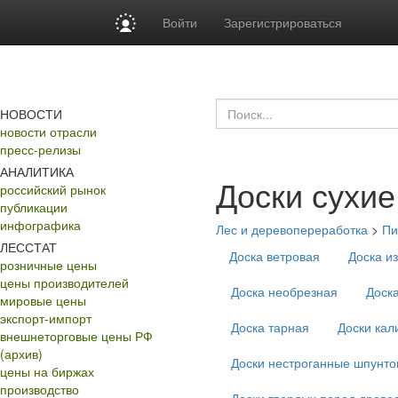
Войти
Зарегистрироваться
НОВОСТИ
новости отрасли
пресс-релизы
АНАЛИТИКА
Доски сухие
российский рынок
публикации
инфографика
Лес и деревопереработка
>
Пи
ЛЕССТАТ
Доска ветровая
Доска и
розничные цены
цены производителей
Доска необрезная
Доск
мировые цены
экспорт-импорт
Доска тарная
Доски ка
внешнеторговые цены РФ
(архив)
Доски нестроганные шпунт
цены на биржах
производство