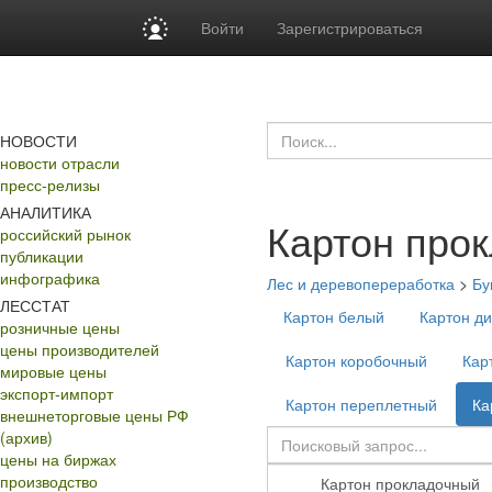
Войти
Зарегистрироваться
НОВОСТИ
новости отрасли
пресс-релизы
АНАЛИТИКА
Картон про
российский рынок
публикации
инфографика
Лес и деревопереработка
>
Бу
ЛЕССТАТ
Картон белый
Картон д
розничные цены
цены производителей
Картон коробочный
Кар
мировые цены
экспорт-импорт
Картон переплетный
Ка
внешнеторговые цены РФ
(архив)
цены на биржах
производство