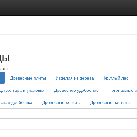
ды
ходы
ы
Древесные плиты
Изделия из дерева
Круглый лес
ство, тара и упаковка
Древесное удобрение
Погонажные и
сная дробленка
Древесные хлысты
Древесные частицы