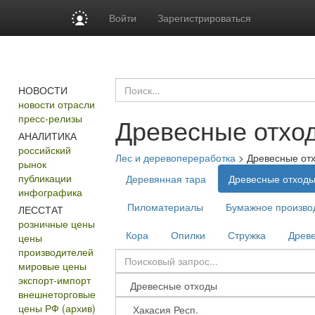
Войти
Зарегистрироваться
НОВОСТИ
новости отрасли
пресс-релизы
Древесные отхо
АНАЛИТИКА
российский
Лес и деревопереработка
>
Древесные от
рынок
публикации
Деревянная тара
Древесные отход
инфографика
Пиломатериалы
Бумажное производ
ЛЕССТАТ
розничные цены
Кора
Опилки
Стружка
Древе
цены
производителей
мировые цены
экспорт-импорт
внешнеторговые
цены РФ (архив)