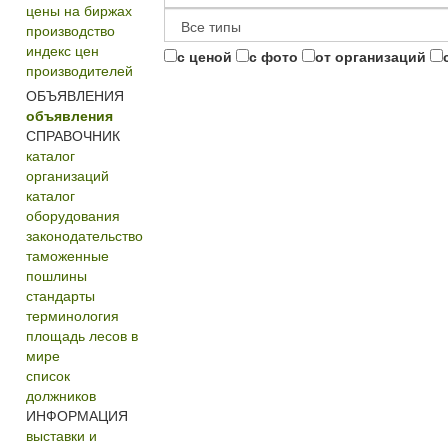
цены на биржах
производство
индекс цен
с ценой
с фото
от организаций
производителей
ОБЪЯВЛЕНИЯ
объявления
СПРАВОЧНИК
каталог
организаций
каталог
оборудования
законодательство
таможенные
пошлины
стандарты
терминология
площадь лесов в
мире
список
должников
ИНФОРМАЦИЯ
выставки и