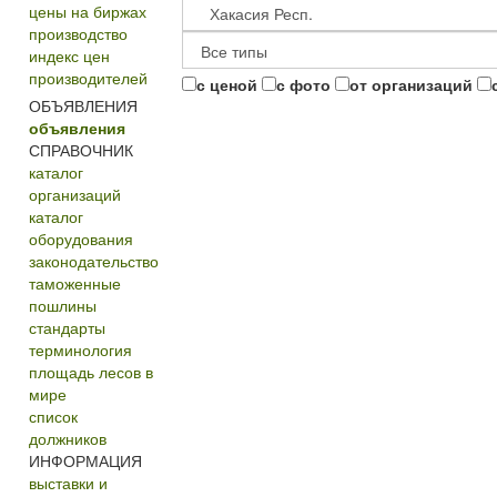
цены на биржах
производство
индекс цен
производителей
с ценой
с фото
от организаций
ОБЪЯВЛЕНИЯ
объявления
СПРАВОЧНИК
каталог
организаций
каталог
оборудования
законодательство
таможенные
пошлины
стандарты
терминология
площадь лесов в
мире
список
должников
ИНФОРМАЦИЯ
выставки и