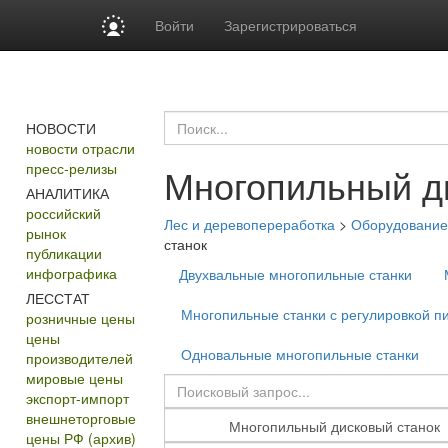
Войти
Зарегистрироваться
НОВОСТИ
новости отрасли
пресс-релизы
Многопильный д
АНАЛИТИКА
российский
Лес и деревопереработка
>
Оборудование 
рынок
станок
публикации
инфографика
Двухвальные многопильные станки
ЛЕССТАТ
Многопильные станки с регулировкой п
розничные цены
цены
Одновальные многопильные станки
производителей
мировые цены
экспорт-импорт
внешнеторговые
цены РФ (архив)