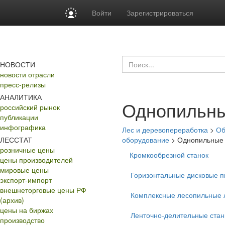
Войти
Зарегистрироваться
НОВОСТИ
новости отрасли
пресс-релизы
АНАЛИТИКА
Однопильны
российский рынок
публикации
инфографика
Лес и деревопереработка
>
Об
ЛЕССТАТ
оборудование
>
Однопильные 
розничные цены
Кромкообрезной станок
цены производителей
мировые цены
Горизонтальные дисковые 
экспорт-импорт
внешнеторговые цены РФ
Комплексные лесопильные 
(архив)
цены на биржах
Ленточно-делительные стан
производство