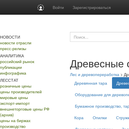
Войти
Зарегистрироваться
НОВОСТИ
новости отрасли
пресс-релизы
АНАЛИТИКА
Древесные 
российский рынок
публикации
инфографика
Лес и деревопереработка
>
Др
ЛЕССТАТ
Деревянная тара
Древе
розничные цены
цены производителей
Оборудование для деревопе
мировые цены
экспорт-импорт
Бумажное производство, тар
внешнеторговые цены РФ
(архив)
Кора
Опилки
Струж
цены на биржах
производство