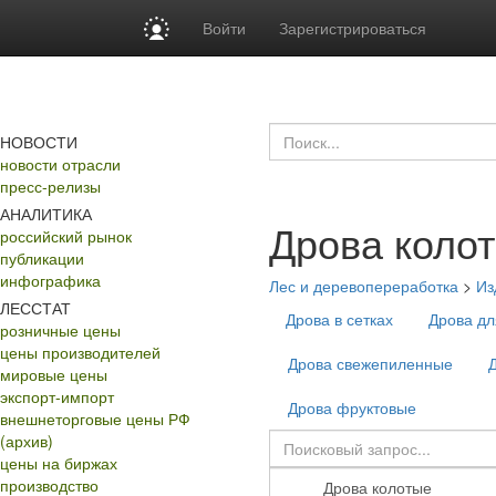
Войти
Зарегистрироваться
НОВОСТИ
новости отрасли
пресс-релизы
АНАЛИТИКА
Дрова коло
российский рынок
публикации
инфографика
Лес и деревопереработка
>
Из
ЛЕССТАТ
Дрова в сетках
Дрова дл
розничные цены
цены производителей
Дрова свежепиленные
мировые цены
экспорт-импорт
Дрова фруктовые
внешнеторговые цены РФ
(архив)
цены на биржах
производство