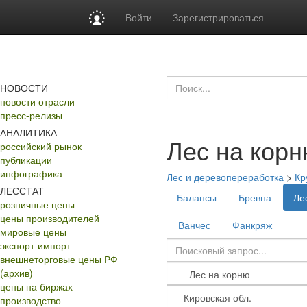
Войти
Зарегистрироваться
НОВОСТИ
новости отрасли
пресс-релизы
АНАЛИТИКА
Лес на кор
российский рынок
публикации
инфографика
Лес и деревопереработка
>
Кр
ЛЕССТАТ
Балансы
Бревна
Ле
розничные цены
цены производителей
Ванчес
Фанкряж
мировые цены
экспорт-импорт
внешнеторговые цены РФ
(архив)
цены на биржах
производство