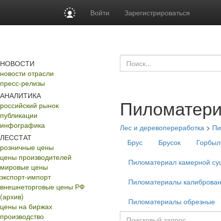
Войти
Зарегистрироваться
НОВОСТИ
новости отрасли
пресс-релизы
АНАЛИТИКА
Пиломатери
российский рынок
публикации
инфографика
Лес и деревопереработка
>
Пи
ЛЕССТАТ
Брус
Брусок
Горбыл
розничные цены
цены производителей
Пиломатериал камерной су
мировые цены
экспорт-импорт
Пиломатериалы калиброва
внешнеторговые цены РФ
(архив)
Пиломатериалы обрезные
цены на биржах
производство