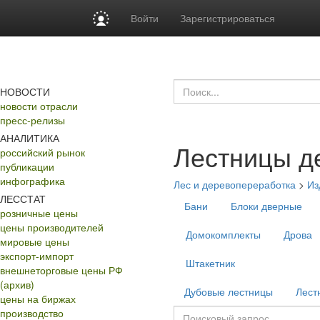
Войти
Зарегистрироваться
НОВОСТИ
новости отрасли
пресс-релизы
АНАЛИТИКА
Лестницы д
российский рынок
публикации
инфографика
Лес и деревопереработка
>
Из
ЛЕССТАТ
Бани
Блоки дверные
розничные цены
цены производителей
Домокомплекты
Дрова
мировые цены
экспорт-импорт
Штакетник
внешнеторговые цены РФ
(архив)
Дубовые лестницы
Лест
цены на биржах
производство