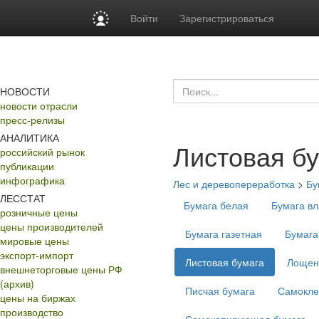
Войти
Зарегистрироваться
НОВОСТИ
новости отрасли
пресс-релизы
АНАЛИТИКА
Листовая б
российский рынок
публикации
инфографика
Лес и деревопереработка
>
Бу
ЛЕССТАТ
Бумага белая
Бумага в
розничные цены
цены производителей
Бумага газетная
Бумага
мировые цены
экспорт-импорт
Листовая бумага
Лощен
внешнеторговые цены РФ
(архив)
Писчая бумага
Самокле
цены на биржах
производство