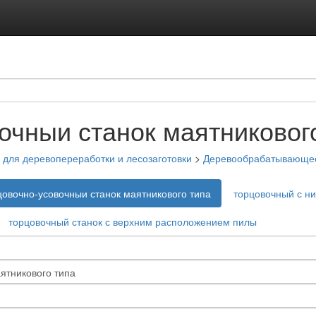
очныи станок маятниковог
для деревопереработки и лесозаготовки
>
Деревообрабатывающее
цовочно-усовочныи станок маятникового типа
торцовочный с н
торцовочный станок с верхним расположением пилы