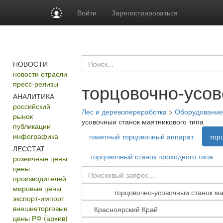
Войти
Зарегистрироваться
НОВОСТИ
новости отрасли
пресс-релизы
торцовочно-усов
АНАЛИТИКА
российский
Лес и деревопереработка
>
Оборудование 
рынок
усовочныи станок маятникового типа
публикации
инфографика
пакетный торцовочный аппарат
тор
ЛЕССТАТ
торцовочный станок проходного типа
розничные цены
цены
производителей
мировые цены
экспорт-импорт
внешнеторговые
цены РФ (архив)