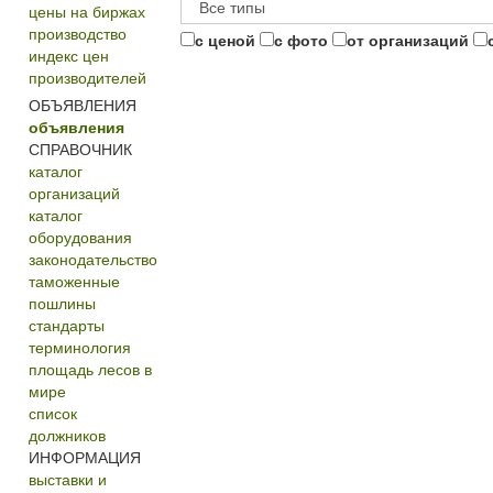
цены на биржах
производство
с ценой
с фото
от организаций
индекс цен
производителей
ОБЪЯВЛЕНИЯ
объявления
СПРАВОЧНИК
каталог
организаций
каталог
оборудования
законодательство
таможенные
пошлины
стандарты
терминология
площадь лесов в
мире
список
должников
ИНФОРМАЦИЯ
выставки и