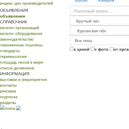
Ванчес
Фанкряж
индекс цен производителей
ОБЪЯВЛЕНИЯ
объявления
СПРАВОЧНИК
каталог организаций
каталог оборудования
законодательство
таможенные пошлины
с ценой
с фото
от орг
стандарты
терминология
площадь лесов в мире
список должников
ИНФОРМАЦИЯ
выставки и мероприятия
контакты
реклама
подписка
разделы
поиск