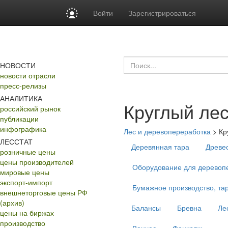
Войти
Зарегистрироваться
НОВОСТИ
новости отрасли
пресс-релизы
АНАЛИТИКА
Круглый ле
российский рынок
публикации
инфографика
Лес и деревопереработка
>
Кр
ЛЕССТАТ
Деревянная тара
Древе
розничные цены
цены производителей
Оборудование для деревопе
мировые цены
экспорт-импорт
Бумажное производство, тар
внешнеторговые цены РФ
(архив)
Балансы
Бревна
Ле
цены на биржах
производство