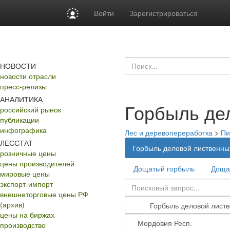
Войти
Зарегистрироваться
НОВОСТИ
новости отрасли
пресс-релизы
АНАЛИТИКА
Горбыль де
российский рынок
публикации
инфографика
Лес и деревопереработка
>
Пи
ЛЕССТАТ
Горбыль деловой лиственны
розничные цены
цены производителей
Дощатый горбыль
Доща
мировые цены
экспорт-импорт
внешнеторговые цены РФ
(архив)
цены на биржах
производство