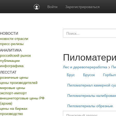
Войти
Зарегистрироваться
НОВОСТИ
новости отрасли
пресс-релизы
АНАЛИТИКА
Пиломатери
российский рынок
публикации
инфографика
Лес и деревопереработка
>
Пи
ЛЕССТАТ
Брус
Брусок
Горбыл
розничные цены
цены производителей
Пиломатериал камерной су
мировые цены
экспорт-импорт
Пиломатериалы калиброва
внешнеторговые цены РФ
(архив)
Пиломатериалы обрезные
цены на биржах
производство