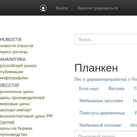
Войти
Зарегистрироваться
НОВОСТИ
новости отрасли
пресс-релизы
АНАЛИТИКА
Планкен
российский рынок
публикации
инфографика
Лес и деревопереработка
>
По
ЛЕССТАТ
Блок-хаус
Вагонка
Г
розничные цены
цены производителей
Мебельные заготовки
Н
мировые цены
экспорт-импорт
Плинтусы деревянные
внешнеторговые цены РФ
(архив)
Мебельный погонаж
Шп
цены на биржах
производство