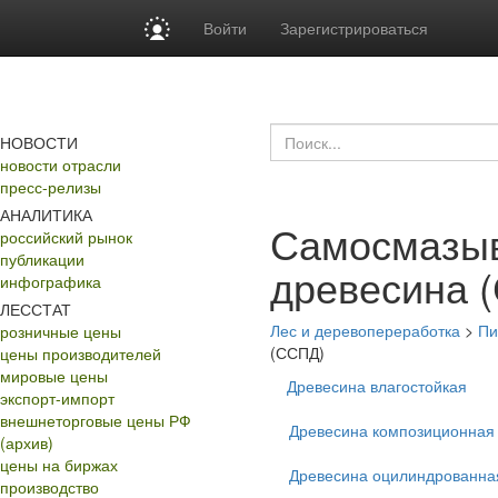
Войти
Зарегистрироваться
НОВОСТИ
новости отрасли
пресс-релизы
АНАЛИТИКА
Самосмазы
российский рынок
публикации
древесина 
инфографика
ЛЕССТАТ
Лес и деревопереработка
>
Пи
розничные цены
(ССПД)
цены производителей
мировые цены
Древесина влагостойкая
экспорт-импорт
внешнеторговые цены РФ
Древесина композиционная
(архив)
цены на биржах
Древесина оцилиндрованна
производство