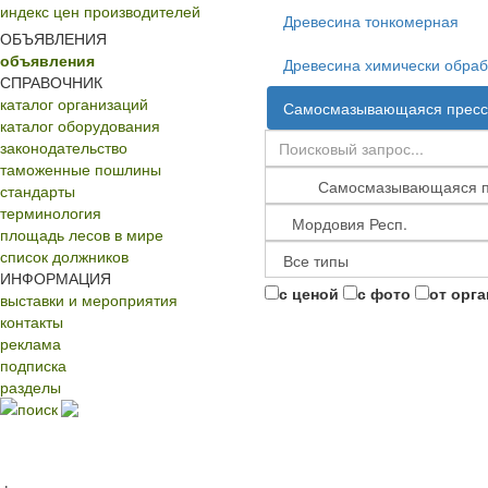
индекс цен производителей
Древесина тонкомерная
ОБЪЯВЛЕНИЯ
объявления
Древесина химически обра
СПРАВОЧНИК
каталог организаций
Самосмазывающаяся пресс
каталог оборудования
законодательство
таможенные пошлины
стандарты
терминология
площадь лесов в мире
список должников
ИНФОРМАЦИЯ
с ценой
с фото
от орг
выставки и мероприятия
контакты
реклама
подписка
разделы
поиск