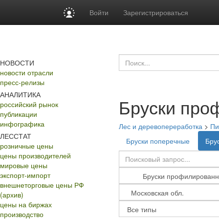
Войти
Зарегистрироваться
НОВОСТИ
новости отрасли
пресс-релизы
АНАЛИТИКА
Бруски про
российский рынок
публикации
инфографика
Лес и деревопереработка
>
Пи
ЛЕССТАТ
Бруски поперечные
Бру
розничные цены
цены производителей
мировые цены
экспорт-импорт
внешнеторговые цены РФ
(архив)
цены на биржах
производство