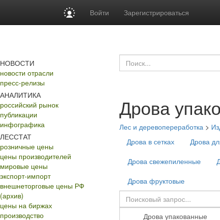
Войти
Зарегистрироваться
НОВОСТИ
новости отрасли
пресс-релизы
АНАЛИТИКА
Дрова упак
российский рынок
публикации
инфографика
Лес и деревопереработка
>
Из
ЛЕССТАТ
Дрова в сетках
Дрова дл
розничные цены
цены производителей
Дрова свежепиленные
мировые цены
экспорт-импорт
Дрова фруктовые
внешнеторговые цены РФ
(архив)
цены на биржах
производство