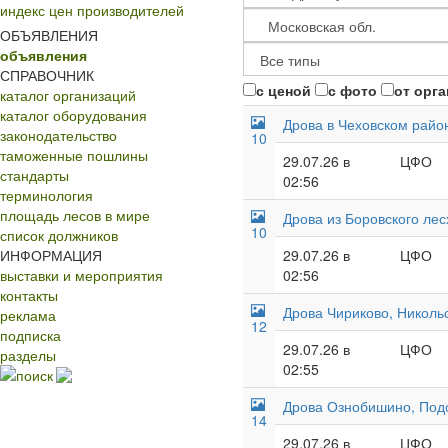
индекс цен производителей
ОБЪЯВЛЕНИЯ
объявления
СПРАВОЧНИК
с ценой
с фото
от орг
каталог организаций
каталог оборудования
Дрова в Чеховском район
законодательство
10
таможенные пошлины
29.07.26 в
ЦФО
стандарты
02:56
терминология
площадь лесов в мире
Дрова из Боровского лес
10
список должников
ИНФОРМАЦИЯ
29.07.26 в
ЦФО
выставки и мероприятия
02:56
контакты
Дрова Чириково, Никольс
реклама
12
подписка
29.07.26 в
ЦФО
разделы
02:55
поиск
Дрова Ознобишино, Подо
14
29.07.26 в
ЦФО