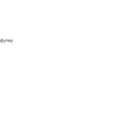
футер