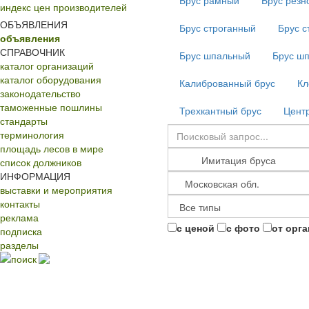
Брус рамный
Брус резн
индекс цен производителей
ОБЪЯВЛЕНИЯ
Брус строганный
Брус с
объявления
СПРАВОЧНИК
Брус шпальный
Брус ш
каталог организаций
каталог оборудования
Калиброванный брус
Кл
законодательство
таможенные пошлины
Трехкантный брус
Центр
стандарты
терминология
площадь лесов в мире
список должников
ИНФОРМАЦИЯ
выставки и мероприятия
контакты
реклама
с ценой
с фото
от орг
подписка
разделы
поиск