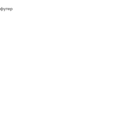
футер