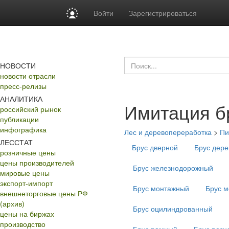
Войти
Зарегистрироваться
НОВОСТИ
новости отрасли
пресс-релизы
АНАЛИТИКА
Имитация б
российский рынок
публикации
инфографика
Лес и деревопереработка
>
Пи
ЛЕССТАТ
Брус дверной
Брус дер
розничные цены
цены производителей
Брус железнодорожный
мировые цены
экспорт-импорт
Брус монтажный
Брус м
внешнеторговые цены РФ
(архив)
Брус оцилиндрованный
цены на биржах
производство