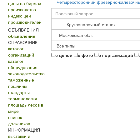
Четырехсторонний фрезерно-калевочны
цены на биржах
производство
индекс цен
производителей
ОБЪЯВЛЕНИЯ
объявления
СПРАВОЧНИК
каталог
организаций
с ценой
с фото
от организаций
каталог
оборудования
законодательство
таможенные
пошлины
стандарты
терминология
площадь лесов в
мире
список
должников
ИНФОРМАЦИЯ
выставки и