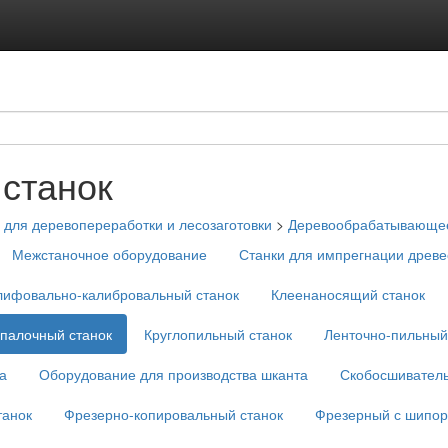
станок
для деревопереработки и лесозаготовки
>
Деревообрабатывающее
Межстаночное оборудование
Станки для импрегнации древ
ифовально-калибровальный станок
Клеенаносящий станок
опалочный станок
Круглопильный станок
Ленточно-пильный
а
Оборудование для производства шканта
Скобосшивател
танок
Фрезерно-копировальный станок
Фрезерный с шипор