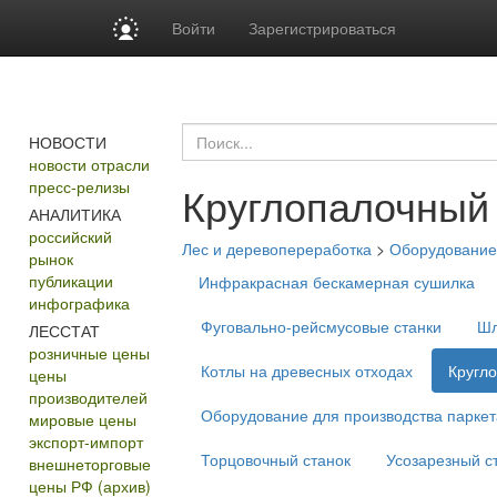
Войти
Зарегистрироваться
НОВОСТИ
новости отрасли
пресс-релизы
Круглопалочный 
АНАЛИТИКА
российский
Лес и деревопереработка
>
Оборудование 
рынок
публикации
Инфракрасная бескамерная сушилка
инфографика
Фуговально-рейсмусовые станки
Шл
ЛЕССТАТ
розничные цены
Котлы на древесных отходах
Кругл
цены
производителей
Оборудование для производства паркет
мировые цены
экспорт-импорт
Торцовочный станок
Усозарезный с
внешнеторговые
цены РФ (архив)