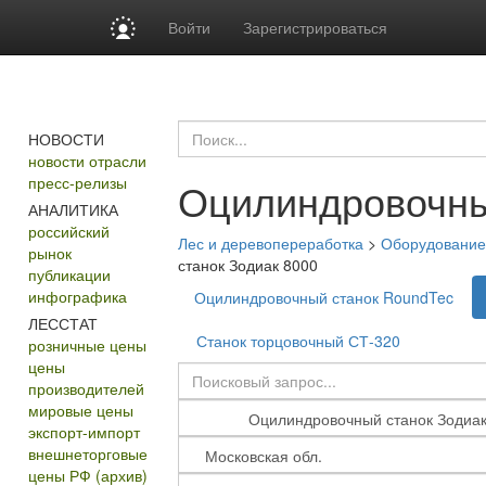
Войти
Зарегистрироваться
НОВОСТИ
новости отрасли
пресс-релизы
Оцилиндровочны
АНАЛИТИКА
российский
Лес и деревопереработка
>
Оборудование 
рынок
станок Зодиак 8000
публикации
инфографика
Оцилиндровочный станок RoundTec
ЛЕССТАТ
Станок торцовочный СТ-320
розничные цены
цены
производителей
мировые цены
экспорт-импорт
внешнеторговые
цены РФ (архив)