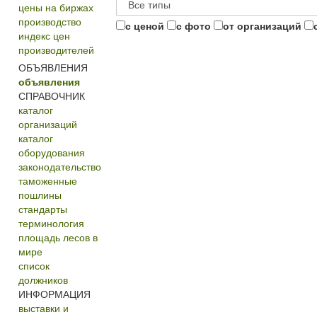
цены на биржах
производство
с ценой
с фото
от организаций
индекс цен
производителей
ОБЪЯВЛЕНИЯ
объявления
СПРАВОЧНИК
каталог
организаций
каталог
оборудования
законодательство
таможенные
пошлины
стандарты
терминология
площадь лесов в
мире
список
должников
ИНФОРМАЦИЯ
выставки и