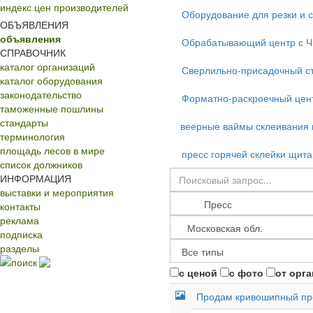
индекс цен производителей
Оборудование для резки и 
ОБЪЯВЛЕНИЯ
объявления
Обрабатывающий центр с 
СПРАВОЧНИК
каталог организаций
Сверлильно-присадочный с
каталог оборудования
законодательство
Форматно-раскроечный цент
таможенные пошлины
стандарты
веерные ваймы склеивания
терминология
площадь лесов в мире
пресс горячей склейки щита
список должников
ИНФОРМАЦИЯ
выставки и мероприятия
контакты
реклама
подписка
разделы
поиск
с ценой
с фото
от орг
Продам кривошипный пр