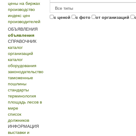
цены на биржах
производство
индекс цен
с ценой
с фото
от организаций
производителей
ОБЪЯВЛЕНИЯ
объявления
СПРАВОЧНИК
каталог
организаций
каталог
оборудования
законодательство
таможенные
пошлины
стандарты
терминология
площадь лесов в
мире
список
должников
ИНФОРМАЦИЯ
выставки и