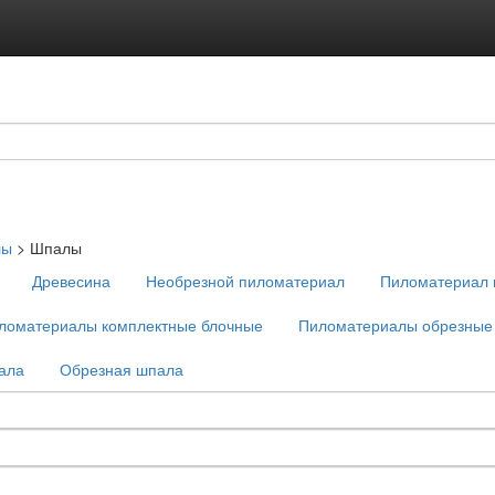
лы
>
Шпалы
Древесина
Необрезной пиломатериал
Пиломатериал 
ломатериалы комплектные блочные
Пиломатериалы обрезные
ала
Обрезная шпала