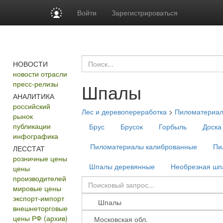
Войти
Зарегистрироваться
НОВОСТИ
новости отрасли
пресс-релизы
Шпалы
АНАЛИТИКА
российский
Лес и деревопереработка
>
Пиломатериа
рынок
публикации
Брус
Брусок
Горбыль
Доска
инфографика
Пиломатериалы калиброванные
Пи
ЛЕССТАТ
розничные цены
Шпалы деревянные
Необрезная шп
цены
производителей
мировые цены
экспорт-импорт
внешнеторговые
цены РФ (архив)