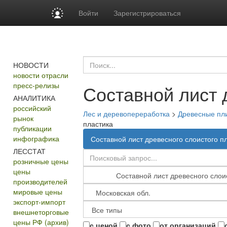
Войти
Зарегистрироваться
НОВОСТИ
новости отрасли
пресс-релизы
Составной лист 
АНАЛИТИКА
российский
Лес и деревопереработка
>
Древесные пл
рынок
пластика
публикации
инфографика
Составной лист древесного слоистого п
ЛЕССТАТ
розничные цены
цены
производителей
мировые цены
экспорт-импорт
внешнеторговые
цены РФ (архив)
с ценой
с фото
от организаций