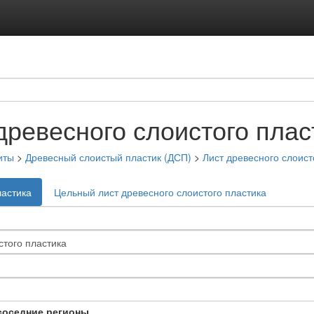
древесного слоистого плас
иты
>
Древесный слоистый пластик (ДСП)
>
Лист древесного слоист
ластика
Цельный лист древесного слоистого пластика
соседние регионы