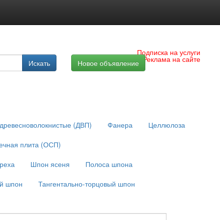
Подписка на услуги
Реклама на сайте
Искать
Новое объявление
древесноволокнистые (ДВП)
Фанера
Целлюлоза
ечная плита (ОСП)
реха
Шпон ясеня
Полоса шпона
й шпон
Тангентально-торцовый шпон