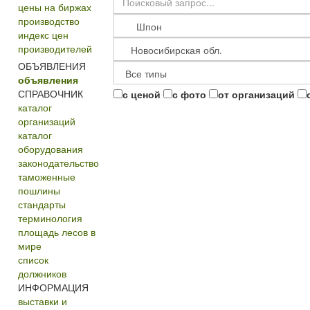
цены на биржах
производство
индекс цен
производителей
ОБЪЯВЛЕНИЯ
объявления
СПРАВОЧНИК
с ценой
с фото
от организаций
каталог
организаций
каталог
оборудования
законодательство
таможенные
пошлины
стандарты
терминология
площадь лесов в
мире
список
должников
ИНФОРМАЦИЯ
выставки и