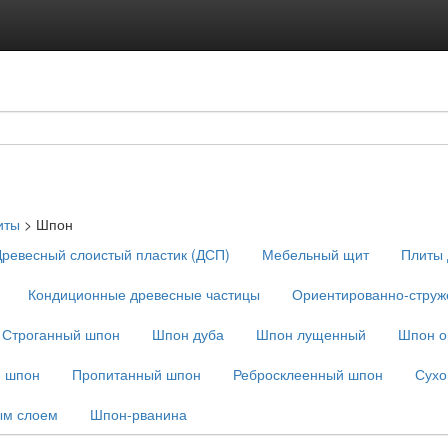
иты
>
Шпон
ревесный слоистый пластик (ДСП)
Мебельный щит
Плиты 
Кондиционные древесные частицы
Ориентированно-струж
Строганный шпон
Шпон дуба
Шпон лущенный
Шпон о
 шпон
Пропитанный шпон
Ребросклеенный шпон
Сухо
ым слоем
Шпон-рванина