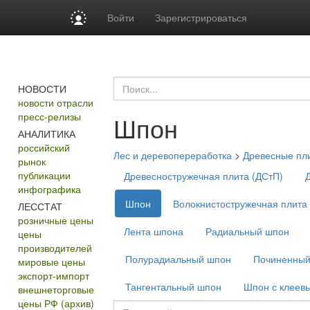
Войти
Зарегистрироваться
НОВОСТИ
новости отрасли
пресс-релизы
Шпон
АНАЛИТИКА
российский
Лес и деревопереработка
>
Древесные пл
рынок
публикации
Древесностружечная плита (ДСтП)
Д
инфографика
Шпон
Волокнистостружечная плита
ЛЕССТАТ
розничные цены
Лента шпона
Радиальный шпон
цены
производителей
Полурадиальный шпон
Починенный
мировые цены
экспорт-импорт
Тангентальный шпон
Шпон с клеев
внешнеторговые
цены РФ (архив)