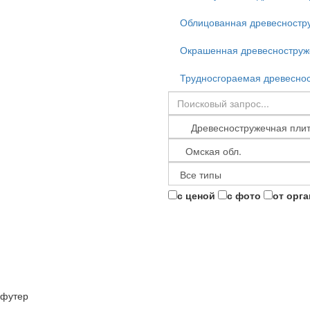
Облицованная древесностр
Окрашенная древесноструж
Трудносгораемая древесно
с ценой
с фото
от орг
футер