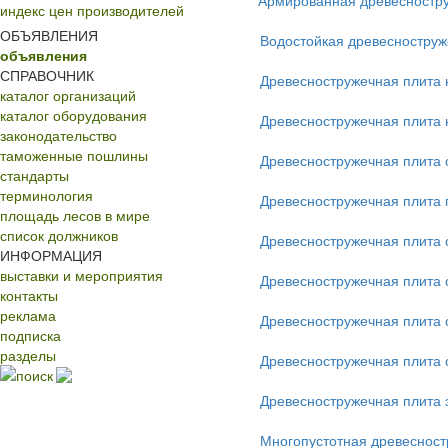
Армированная древесностр
индекс цен производителей
ОБЪЯВЛЕНИЯ
Водостойкая древесноструж
объявления
СПРАВОЧНИК
Древесностружечная плита
каталог организаций
каталог оборудования
Древесностружечная плита
законодательство
таможенные пошлины
Древесностружечная плита 
стандарты
терминология
Древесностружечная плита 
площадь лесов в мире
список должников
Древесностружечная плита 
ИНФОРМАЦИЯ
выставки и мероприятия
Древесностружечная плита 
контакты
реклама
Древесностружечная плита 
подписка
разделы
Древесностружечная плита
поиск
Древесностружечная плита 
Многопустотная древесност