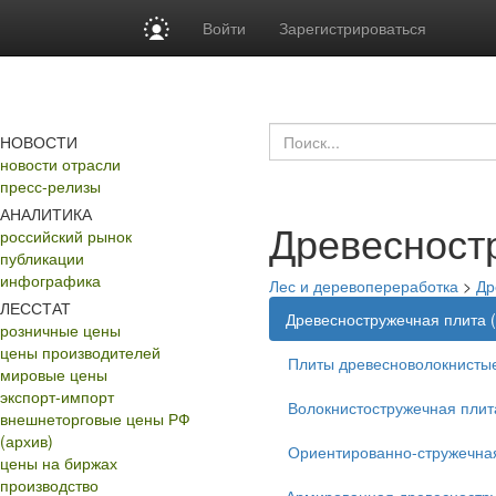
Войти
Зарегистрироваться
НОВОСТИ
новости отрасли
пресс-релизы
АНАЛИТИКА
Древесност
российский рынок
публикации
инфографика
Лес и деревопереработка
>
Др
ЛЕССТАТ
Древесностружечная плита 
розничные цены
цены производителей
Плиты древесноволокнисты
мировые цены
экспорт-импорт
Волокнистостружечная плит
внешнеторговые цены РФ
(архив)
Ориентированно-стружечна
цены на биржах
производство