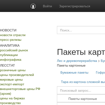
Войти
Зарегистрироваться
НОВОСТИ
новости отрасли
пресс-релизы
АНАЛИТИКА
Пакеты кар
российский рынок
публикации
инфографика
Лес и деревопереработка
>
Бу
ЛЕССТАТ
Пакеты картонные
розничные цены
Бумажные пакеты
Гофр
цены производителей
мировые цены
Тара из картона сложной вы
экспорт-импорт
внешнеторговые цены РФ
(архив)
цены на биржах
производство