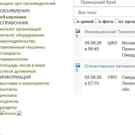
индекс цен производителей
ОБЪЯВЛЕНИЯ
объявления
с ценой
с фото
от орг
СПРАВОЧНИК
каталог организаций
Инновационная Технолог
каталог оборудования
6
законодательство
05.08.26
ЦФО
Москва
таможенные пошлины
в 09:45
Примор
стандарты
Сверд
терминология
площадь лесов в мире
Отечественная автомати
5
список должников
ИНФОРМАЦИЯ
02.08.26
УФО
Свердл
выставки и мероприятия
в 07:10
Ленинг
контакты
обл.
реклама
подписка
разделы
поиск