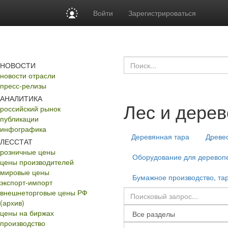
Войти
Зарегистрироваться
НОВОСТИ
новости отрасли
пресс-релизы
АНАЛИТИКА
Лес и дере
российский рынок
публикации
инфографика
Деревянная тара
Древе
ЛЕССТАТ
розничные цены
Оборудование для деревопе
цены производителей
мировые цены
Бумажное производство, тар
экспорт-импорт
внешнеторговые цены РФ
(архив)
цены на биржах
производство