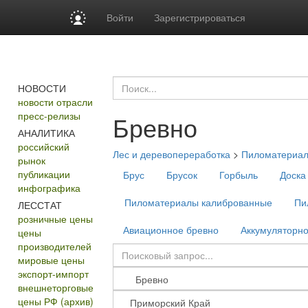
Войти
Зарегистрироваться
НОВОСТИ
новости отрасли
пресс-релизы
Бревно
АНАЛИТИКА
российский
Лес и деревопереработка
>
Пиломатериа
рынок
публикации
Брус
Брусок
Горбыль
Доска
инфографика
Пиломатериалы калиброванные
Пи
ЛЕССТАТ
розничные цены
Авиационное бревно
Аккумуляторно
цены
производителей
мировые цены
экспорт-импорт
внешнеторговые
цены РФ (архив)