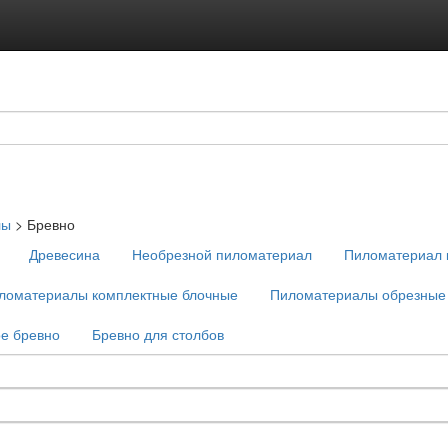
лы
>
Бревно
Древесина
Необрезной пиломатериал
Пиломатериал 
ломатериалы комплектные блочные
Пиломатериалы обрезные
е бревно
Бревно для столбов