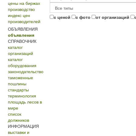
цены на биржах
производство
индекс цен
с ценой
с фото
от организаций
производителей
ОБЪЯВЛЕНИЯ
объявления
СПРАВОЧНИК
каталог
организаций
каталог
оборудования
законодательство
таможенные
пошлины
стандарты
терминология
площадь лесов в
мире
список
должников
ИНФОРМАЦИЯ
выставки и