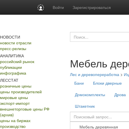
Войти
Зарегистрироваться
НОВОСТИ
новости отрасли
пресс-релизы
АНАЛИТИКА
Мебель дер
российский рынок
публикации
инфографика
Лес и деревопереработка
>
Из
ЛЕССТАТ
Бани
Блоки дверные
розничные цены
цены производителей
Домокомплекты
Дрова
мировые цены
экспорт-импорт
Штакетник
внешнеторговые цены РФ
(архив)
цены на биржах
производство