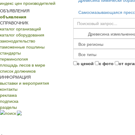
Древесина химически обра
индекс цен производителей
ОБЪЯВЛЕНИЯ
Самосмазывающаяся пресс
объявления
СПРАВОЧНИК
каталог организаций
каталог оборудования
законодательство
таможенные пошлины
стандарты
терминология
с ценой
с фото
от орг
площадь лесов в мире
список должников
ИНФОРМАЦИЯ
выставки и мероприятия
контакты
реклама
подписка
разделы
поиск