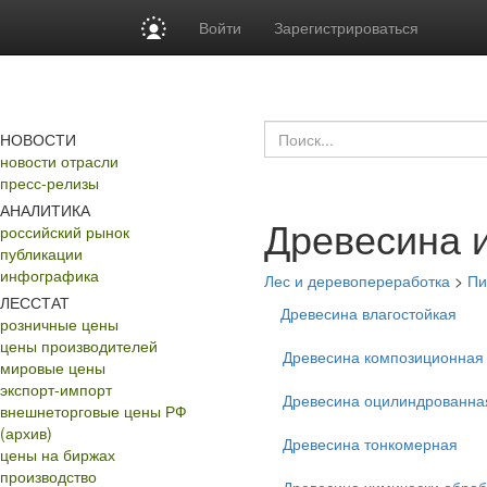
Войти
Зарегистрироваться
НОВОСТИ
новости отрасли
пресс-релизы
АНАЛИТИКА
Древесина 
российский рынок
публикации
инфографика
Лес и деревопереработка
>
Пи
ЛЕССТАТ
Древесина влагостойкая
розничные цены
цены производителей
Древесина композиционная
мировые цены
экспорт-импорт
Древесина оцилиндрованна
внешнеторговые цены РФ
(архив)
Древесина тонкомерная
цены на биржах
производство