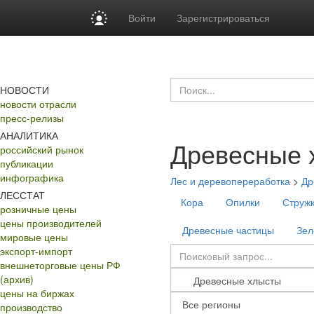
Войти
Зарегистрироваться
НОВОСТИ
новости отрасли
пресс-релизы
АНАЛИТИКА
Древесные 
российский рынок
публикации
инфографика
Лес и деревопереработка
>
Др
ЛЕССТАТ
Кора
Опилки
Струж
розничные цены
цены производителей
Древесные частицы
Зел
мировые цены
экспорт-импорт
внешнеторговые цены РФ
(архив)
цены на биржах
производство