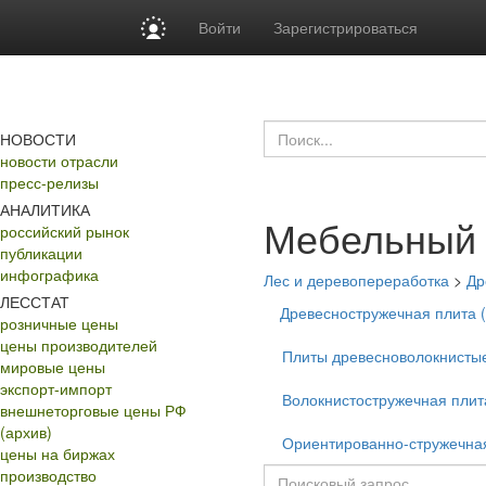
Войти
Зарегистрироваться
НОВОСТИ
новости отрасли
пресс-релизы
АНАЛИТИКА
Мебельный
российский рынок
публикации
инфографика
Лес и деревопереработка
>
Др
ЛЕССТАТ
Древесностружечная плита 
розничные цены
цены производителей
Плиты древесноволокнисты
мировые цены
экспорт-импорт
Волокнистостружечная плит
внешнеторговые цены РФ
(архив)
Ориентированно-стружечна
цены на биржах
производство