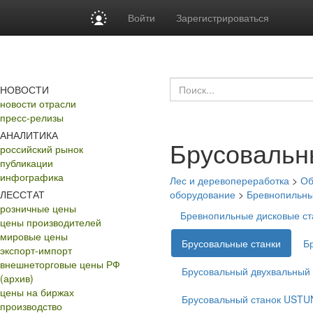
Войти
Зарегистрироваться
НОВОСТИ
новости отрасли
пресс-релизы
АНАЛИТИКА
Брусовальн
российский рынок
публикации
инфографика
Лес и деревопереработка
>
Об
ЛЕССТАТ
оборудование
>
Бревнопильны
розничные цены
Бревнопильные дисковые 
цены производителей
мировые цены
Брусовальные станки
Б
экспорт-импорт
внешнеторговые цены РФ
Брусовальный двухвальный 
(архив)
цены на биржах
Брусовальный станок USTU
производство