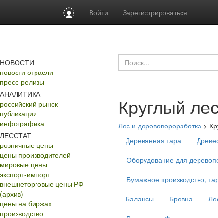
Войти
Зарегистрироваться
НОВОСТИ
новости отрасли
пресс-релизы
АНАЛИТИКА
Круглый ле
российский рынок
публикации
инфографика
Лес и деревопереработка
>
Кр
ЛЕССТАТ
Деревянная тара
Древе
розничные цены
цены производителей
Оборудование для деревопе
мировые цены
экспорт-импорт
Бумажное производство, тар
внешнеторговые цены РФ
(архив)
Балансы
Бревна
Ле
цены на биржах
производство