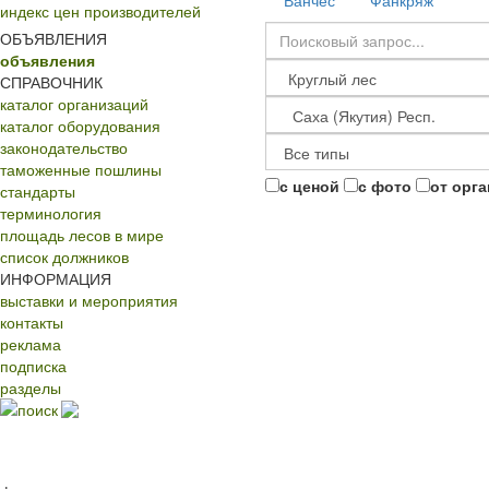
Ванчес
Фанкряж
индекс цен производителей
ОБЪЯВЛЕНИЯ
объявления
СПРАВОЧНИК
каталог организаций
каталог оборудования
законодательство
таможенные пошлины
с ценой
с фото
от орг
стандарты
терминология
площадь лесов в мире
список должников
ИНФОРМАЦИЯ
выставки и мероприятия
контакты
реклама
подписка
разделы
поиск