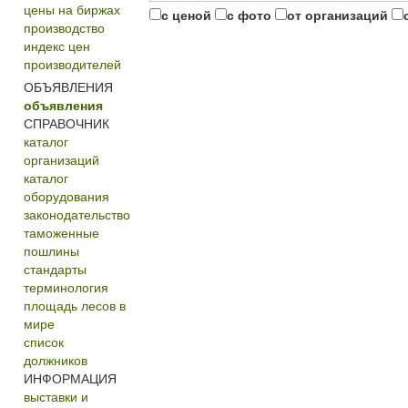
цены на биржах
с ценой
с фото
от организаций
производство
индекс цен
производителей
ОБЪЯВЛЕНИЯ
объявления
СПРАВОЧНИК
каталог
организаций
каталог
оборудования
законодательство
таможенные
пошлины
стандарты
терминология
площадь лесов в
мире
список
должников
ИНФОРМАЦИЯ
выставки и