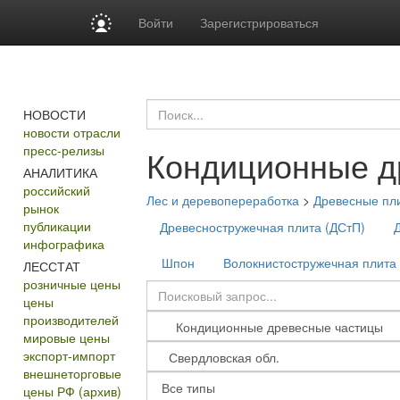
Войти
Зарегистрироваться
НОВОСТИ
новости отрасли
пресс-релизы
Кондиционные д
АНАЛИТИКА
российский
Лес и деревопереработка
>
Древесные пл
рынок
публикации
Древесностружечная плита (ДСтП)
Д
инфографика
Шпон
Волокнистостружечная плита
ЛЕССТАТ
розничные цены
цены
производителей
мировые цены
экспорт-импорт
внешнеторговые
цены РФ (архив)