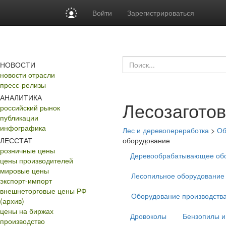
Войти
Зарегистрироваться
НОВОСТИ
новости отрасли
пресс-релизы
АНАЛИТИКА
Лесозагото
российский рынок
публикации
инфографика
Лес и деревопереработка
>
Об
ЛЕССТАТ
оборудование
розничные цены
Деревообрабатывающее об
цены производителей
мировые цены
Лесопильное оборудование
экспорт-импорт
внешнеторговые цены РФ
Оборудование производств
(архив)
цены на биржах
Дровоколы
Бензопилы и
производство