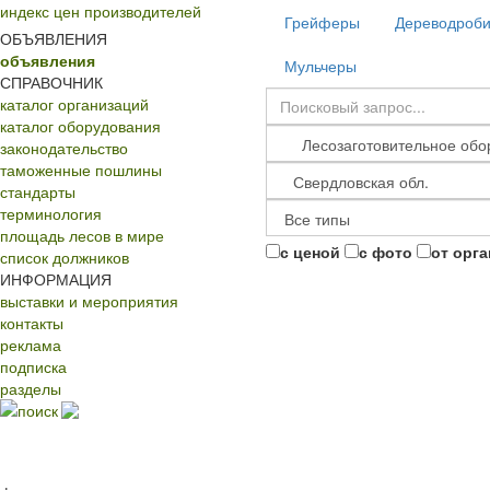
индекс цен производителей
Грейферы
Дереводроби
ОБЪЯВЛЕНИЯ
объявления
Мульчеры
СПРАВОЧНИК
каталог организаций
каталог оборудования
законодательство
таможенные пошлины
стандарты
терминология
площадь лесов в мире
с ценой
с фото
от орг
список должников
ИНФОРМАЦИЯ
выставки и мероприятия
контакты
реклама
подписка
разделы
поиск