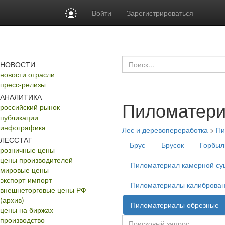
Войти
Зарегистрироваться
НОВОСТИ
новости отрасли
пресс-релизы
АНАЛИТИКА
Пиломатери
российский рынок
публикации
инфографика
Лес и деревопереработка
>
Пи
ЛЕССТАТ
Брус
Брусок
Горбыл
розничные цены
цены производителей
Пиломатериал камерной су
мировые цены
экспорт-импорт
Пиломатериалы калиброва
внешнеторговые цены РФ
(архив)
Пиломатериалы обрезные
цены на биржах
производство