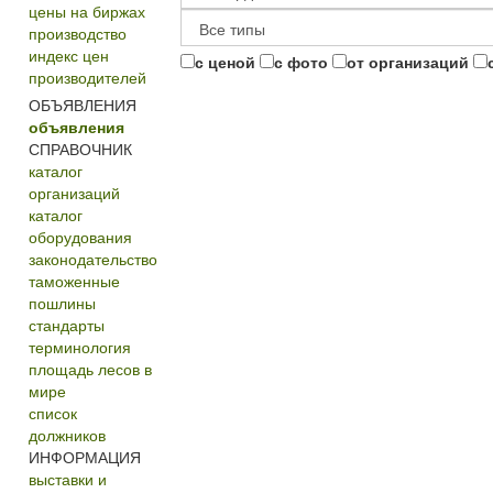
цены на биржах
производство
индекс цен
с ценой
с фото
от организаций
производителей
ОБЪЯВЛЕНИЯ
объявления
СПРАВОЧНИК
каталог
организаций
каталог
оборудования
законодательство
таможенные
пошлины
стандарты
терминология
площадь лесов в
мире
список
должников
ИНФОРМАЦИЯ
выставки и