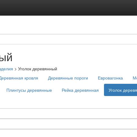
ный
зделия
>
Уголок деревянный
Деревянная кровля
Деревянные пороги
Евровагонка
М
Плинтусы деревянные
Рейка деревянная
Уголок дерев