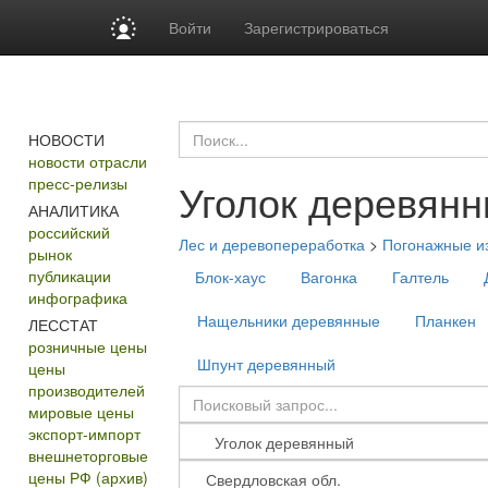
Войти
Зарегистрироваться
НОВОСТИ
новости отрасли
пресс-релизы
Уголок деревян
АНАЛИТИКА
российский
Лес и деревопереработка
>
Погонажные и
рынок
публикации
Блок-хаус
Вагонка
Галтель
инфографика
Нащельники деревянные
Планкен
ЛЕССТАТ
розничные цены
Шпунт деревянный
цены
производителей
мировые цены
экспорт-импорт
внешнеторговые
цены РФ (архив)