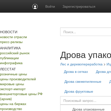
Войти
Зарегистрироваться
НОВОСТИ
новости отрасли
пресс-релизы
АНАЛИТИКА
Дрова упак
российский рынок
публикации
инфографика
Лес и деревопереработка
>
Из
ЛЕССТАТ
Дрова в сетках
Дрова дл
розничные цены
цены производителей
Дрова свежепиленные
мировые цены
экспорт-импорт
Дрова фруктовые
внешнеторговые цены РФ
(архив)
цены на биржах
производство