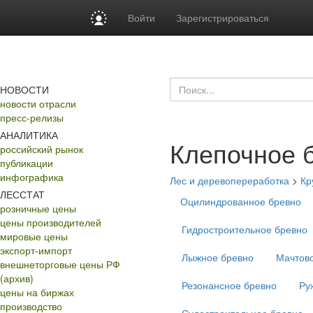
Войти
Зарегистрироваться
НОВОСТИ
новости отрасли
пресс-релизы
АНАЛИТИКА
Клепочное 
российский рынок
публикации
инфографика
Лес и деревопереработка
>
Кр
ЛЕССТАТ
Оцилиндрованное бревно
розничные цены
цены производителей
Гидростроительное бревно
мировые цены
экспорт-импорт
Лыжное бревно
Мачтов
внешнеторговые цены РФ
(архив)
Резонансное бревно
Ру
цены на биржах
производство