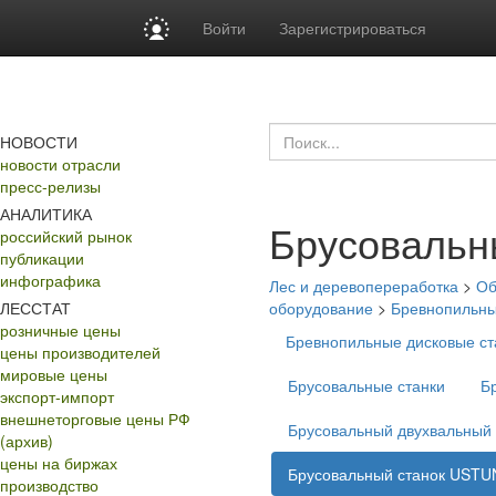
Войти
Зарегистрироваться
НОВОСТИ
новости отрасли
пресс-релизы
АНАЛИТИКА
Брусовальн
российский рынок
публикации
инфографика
Лес и деревопереработка
>
Об
ЛЕССТАТ
оборудование
>
Бревнопильны
розничные цены
Бревнопильные дисковые 
цены производителей
мировые цены
Брусовальные станки
Б
экспорт-импорт
внешнеторговые цены РФ
Брусовальный двухвальный 
(архив)
цены на биржах
Брусовальный станок USTU
производство