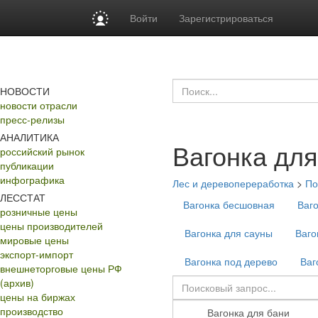
Войти
Зарегистрироваться
НОВОСТИ
новости отрасли
пресс-релизы
АНАЛИТИКА
Вагонка для
российский рынок
публикации
инфографика
Лес и деревопереработка
>
По
ЛЕССТАТ
Вагонка бесшовная
Ваг
розничные цены
цены производителей
Вагонка для сауны
Ваго
мировые цены
экспорт-импорт
Вагонка под дерево
Ваг
внешнеторговые цены РФ
(архив)
цены на биржах
производство