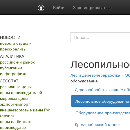
Войти
Зарегистрироваться
НОВОСТИ
новости отрасли
пресс-релизы
АНАЛИТИКА
Лесопильно
российский рынок
публикации
инфографика
Лес и деревопереработка
>
Об
ЛЕССТАТ
оборудование
розничные цены
Деревообрабатывающее об
цены производителей
мировые цены
Лесопильное оборудование
экспорт-импорт
внешнеторговые цены РФ
Оборудование производств
(архив)
цены на биржах
Кромкообрезной станок
производство