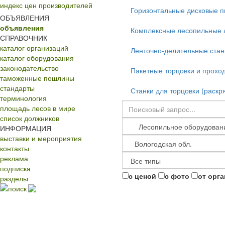
индекс цен производителей
Горизонтальные дисковые 
ОБЪЯВЛЕНИЯ
объявления
Комплексные лесопильные 
СПРАВОЧНИК
каталог организаций
Ленточно-делительные стан
каталог оборудования
законодательство
Пакетные торцовки и прохо
таможенные пошлины
стандарты
Станки для торцовки (раскр
терминология
площадь лесов в мире
список должников
ИНФОРМАЦИЯ
выставки и мероприятия
контакты
реклама
подписка
с ценой
с фото
от орг
разделы
поиск