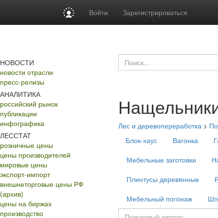
Войти
Зарегистрироваться
НОВОСТИ
новости отрасли
пресс-релизы
АНАЛИТИКА
Нащельники
российский рынок
публикации
инфографика
Лес и деревопереработка
>
По
ЛЕССТАТ
Блок-хаус
Вагонка
Г
розничные цены
цены производителей
Мебельные заготовки
Н
мировые цены
экспорт-импорт
Плинтусы деревянные
внешнеторговые цены РФ
(архив)
Мебельный погонаж
Шп
цены на биржах
производство